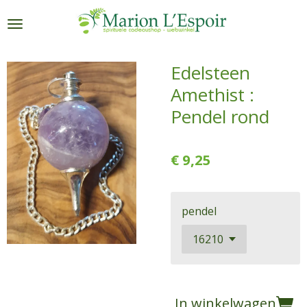
Ga
direct
naar
de
Edelsteen
hoofdinhoud
Amethist :
Pendel rond
€ 9,25
pendel
In winkelwagen