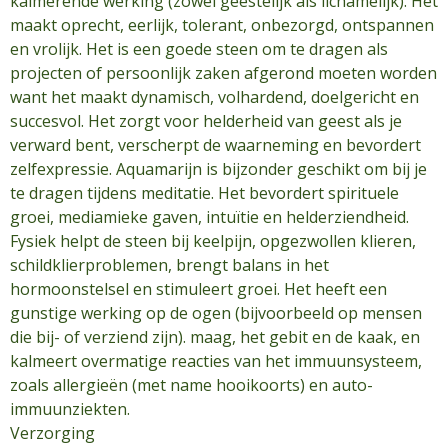
kalmerende werking (zowel geestelijk als lichamelijk). Het
maakt oprecht, eerlijk, tolerant, onbezorgd, ontspannen
en vrolijk. Het is een goede steen om te dragen als
projecten of persoonlijk zaken afgerond moeten worden
want het maakt dynamisch, volhardend, doelgericht en
succesvol. Het zorgt voor helderheid van geest als je
verward bent, verscherpt de waarneming en bevordert
zelfexpressie. Aquamarijn is bijzonder geschikt om bij je
te dragen tijdens meditatie. Het bevordert spirituele
groei, mediamieke gaven, intuïtie en helderziendheid.
Fysiek helpt de steen bij keelpijn, opgezwollen klieren,
schildklierproblemen, brengt balans in het
hormoonstelsel en stimuleert groei. Het heeft een
gunstige werking op de ogen (bijvoorbeeld op mensen
die bij- of verziend zijn). maag, het gebit en de kaak, en
kalmeert overmatige reacties van het immuunsysteem,
zoals allergieën (met name hooikoorts) en auto-
immuunziekten.
Verzorging