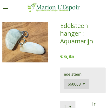
Ga
direct
naar
de
Edelsteen
hoofdinhoud
hanger :
Aquamarijn
€ 6,85
edelsteen
In