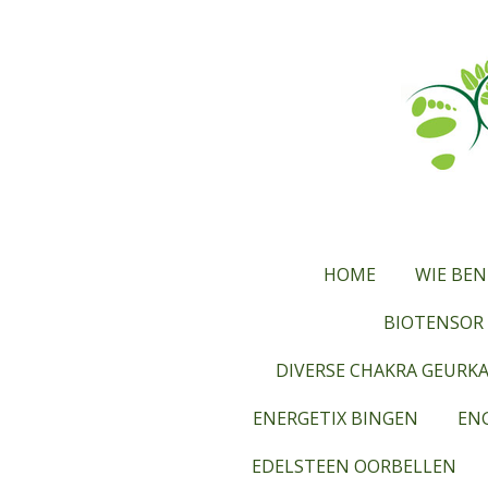
Ga
direct
naar
de
hoofdinhoud
HOME
WIE BEN
BIOTENSOR 
DIVERSE CHAKRA GEURK
ENERGETIX BINGEN
ENG
EDELSTEEN OORBELLEN