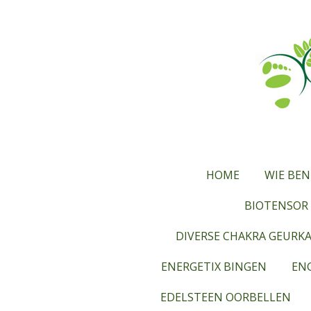
Ga
direct
naar
de
hoofdinhoud
HOME
WIE BEN
BIOTENSOR 
DIVERSE CHAKRA GEURK
ENERGETIX BINGEN
ENG
EDELSTEEN OORBELLEN