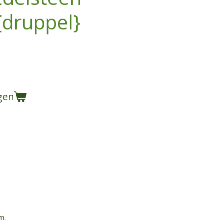
{druppel}
gen
m.