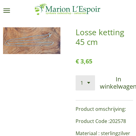
Ga
direct
naar
de
Losse ketting
hoofdinhoud
45 cm
€ 3,65
In
winkelwage
Product omschrijving:
Product Code :202578
Materiaal : sterlingzilver