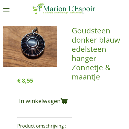
Ga
direct
naar
de
Goudsteen
hoofdinhoud
donker blauw
edelsteen
hanger
Zonnetje &
maantje
€ 8,55
In winkelwagen
Product omschrijving :