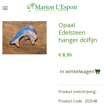
Ga
direct
naar
de
Opaal
hoofdinhoud
Edelsteen
hanger dolfijn
€ 8,95
In winkelwagen
Product omschrijving :
Product Code : 202548