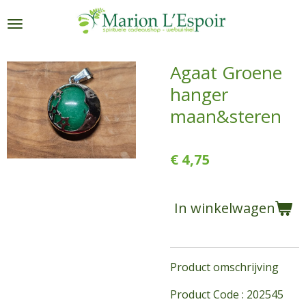
Ga
direct
naar
de
Agaat Groene
hoofdinhoud
hanger
maan&steren
€ 4,75
In winkelwagen
Product omschrijving
Product Code : 202545