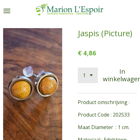
Ga
direct
naar
de
Jaspis (Picture)
hoofdinhoud
€ 4,86
In
winkelwage
Product omschrijving :
Product Code : 202533
Maat Diameter : 1 cm.
Materiaal : Edelsteen -