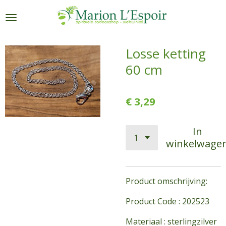
Ga
direct
naar
de
Losse ketting
hoofdinhoud
60 cm
€ 3,29
In
winkelwage
Product omschrijving:
Product Code : 202523
Materiaal : sterlingzilver