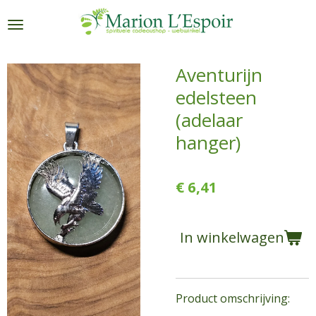
Ga
direct
naar
de
Aventurijn
hoofdinhoud
edelsteen
(adelaar
hanger)
€ 6,41
In winkelwagen
Product omschrijving: