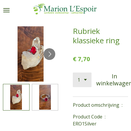
Ga
direct
naar
de
Rubriek
hoofdinhoud
klassieke ring
€ 7,70
In
winkelwage
Product omschrijving :
Product Code :
ERO1Silver