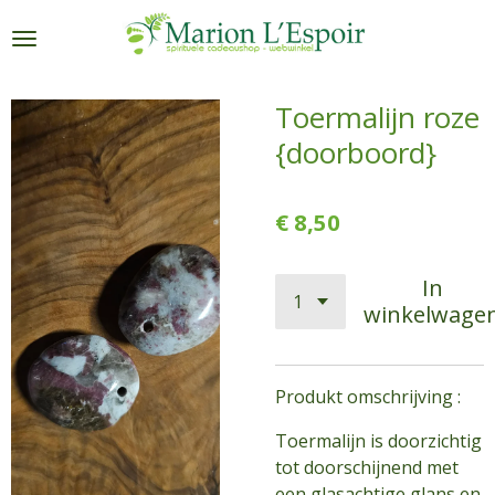
Ga
direct
naar
de
Toermalijn roze
hoofdinhoud
{doorboord}
€ 8,50
In
winkelwage
Produkt omschrijving :
Toermalijn is doorzichtig
tot doorschijnend met
een glasachtige glans en