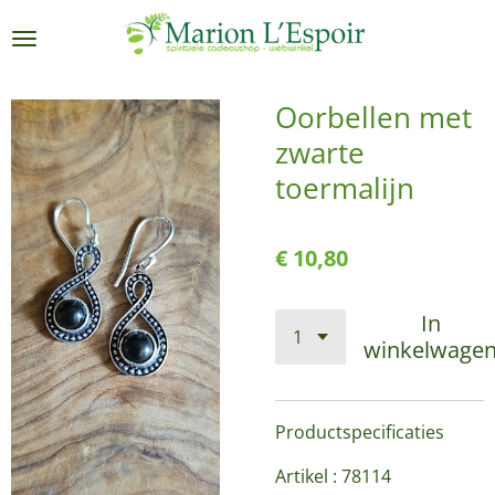
Ga
direct
naar
de
Oorbellen met
hoofdinhoud
zwarte
toermalijn
€ 10,80
In
winkelwage
Productspecificaties
Artikel : 78114