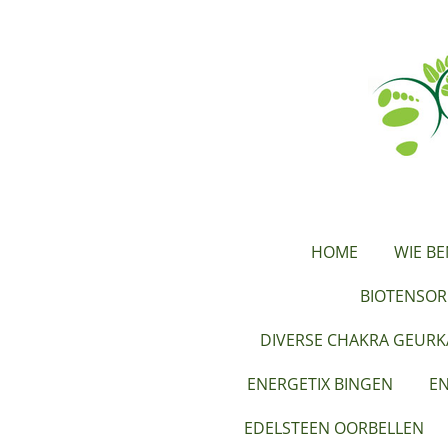
Ga
direct
naar
de
hoofdinhoud
HOME
WIE BE
BIOTENSOR
DIVERSE CHAKRA GEUR
ENERGETIX BINGEN
EN
EDELSTEEN OORBELLEN