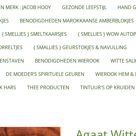
ËN MERK : JACOB HOOY
GEZONDE LEEFSTIJL
HAND G
JES
BENODIGDHEDEN MAROKKAANSE AMBERBLOKJES
{ SMELLIES } SMELTKAARSJES
{ SMELLIES } WOW AUTO
ORRELTJES
{ SMALLIES } GEURSTOKJES & NAVULLING
EENSTAVEN
BENODIGDHEDEN WIEROOK
WITTE SAL
DE MOEDER’S SPIRITUELE GEUREN
WIEROOK HEM &
K HARS
THEE PRODUCTEN
TINTUUR'S OP KRUIDEN
Agaat Witt