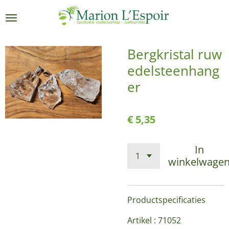
Ga
direct
naar
de
Bergkristal ruw
hoofdinhoud
edelsteenhang
er
€ 5,35
In
winkelwage
Productspecificaties
Artikel : 71052