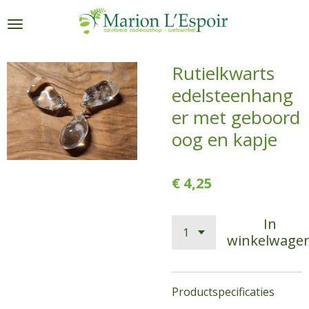
Ga
direct
naar
de
Rutielkwarts
hoofdinhoud
edelsteenhang
er met geboord
oog en kapje
€ 4,25
In
winkelwage
Productspecificaties