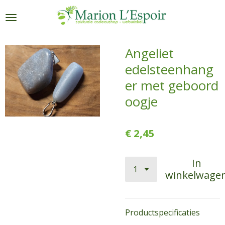
Ga
direct
naar
de
Angeliet
hoofdinhoud
edelsteenhang
er met geboord
oogje
€ 2,45
In
winkelwage
Productspecificaties