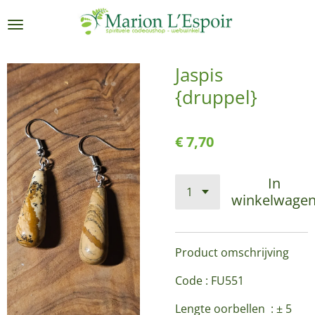
Ga
direct
naar
de
Jaspis
hoofdinhoud
{druppel}
€ 7,70
In
winkelwage
Product omschrijving
Code : FU551
Lengte oorbellen : ± 5