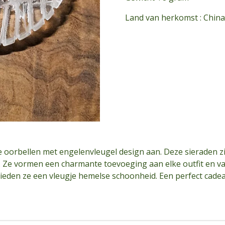
Land van herkomst : Chin
e oorbellen met engelenvleugel design aan. Deze sieraden zi
it. Ze vormen een charmante toevoeging aan elke outfit en v
bieden ze een vleugje hemelse schoonheid. Een perfect cade