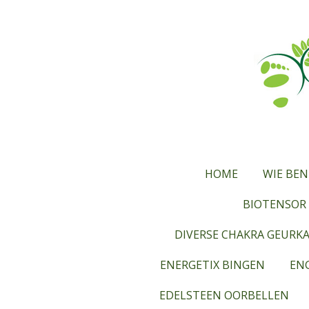
Ga
direct
naar
de
hoofdinhoud
HOME
WIE BEN
BIOTENSOR 
DIVERSE CHAKRA GEURK
ENERGETIX BINGEN
ENG
EDELSTEEN OORBELLEN