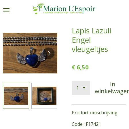
Ga
direct
naar
de
Lapis Lazuli
hoofdinhoud
Engel
vleugeltjes
€ 6,50
In
winkelwage
Product omschrijving
Code : F17421