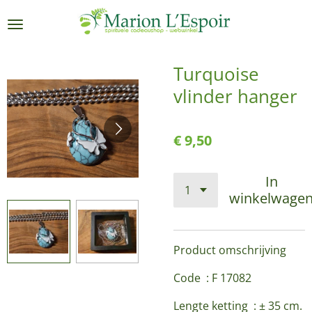
Ga
direct
naar
de
Turquoise
hoofdinhoud
vlinder hanger
€ 9,50
In
winkelwage
Product omschrijving
Code : F 17082
Lengte ketting : ± 35 cm.