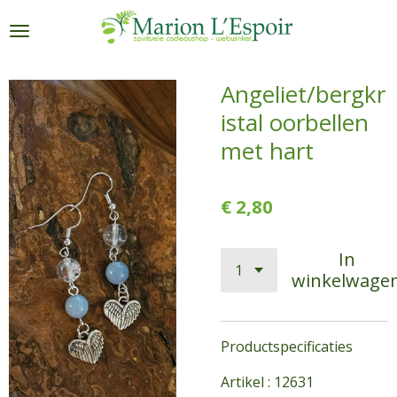
Ga
direct
naar
de
Angeliet/bergkr
hoofdinhoud
istal oorbellen
met hart
€ 2,80
In
winkelwage
Productspecificaties
Artikel : 12631