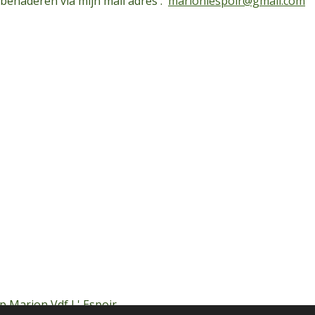
 benaderen via mijn mail adres :
marionlespoir@gmail.com
p Marion Vdf L' Espoir