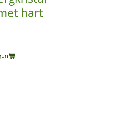
met hart
gen