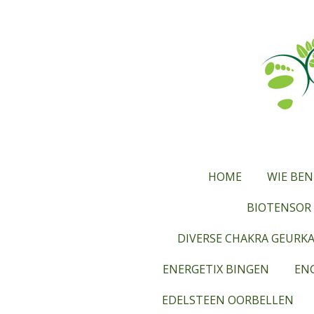
Ga
direct
naar
de
hoofdinhoud
HOME
WIE BEN
BIOTENSOR 
DIVERSE CHAKRA GEURK
ENERGETIX BINGEN
ENG
EDELSTEEN OORBELLEN