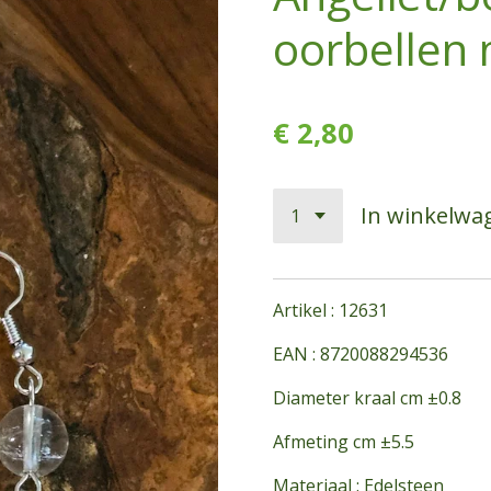
oorbellen 
€ 2,80
In winkelwa
Artikel : 12631
EAN : 8720088294536
Diameter kraal cm ±0.8
Afmeting cm ±5.5
Materiaal : Edelsteen