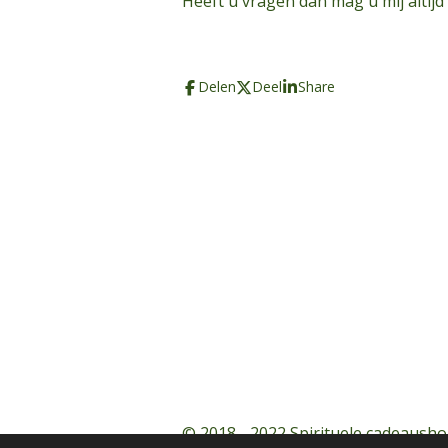
Heeft u vragen dan mag u mij altijd
Delen
Deel
Share
© 2018 - 2022 Spirituele cadeausho