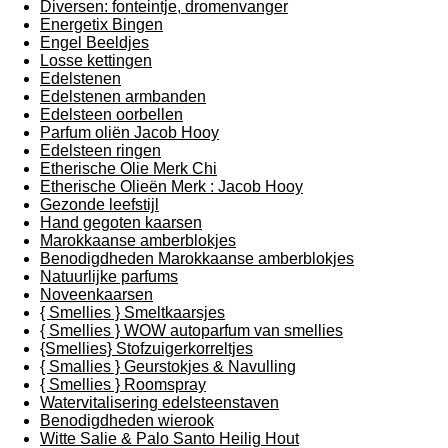
Diversen: fonteintje, dromenvanger
Energetix Bingen
Engel Beeldjes
Losse kettingen
Edelstenen
Edelstenen armbanden
Edelsteen oorbellen
Parfum oliën Jacob Hooy
Edelsteen ringen
Etherische Olie Merk Chi
Etherische Olieën Merk : Jacob Hooy
Gezonde leefstijl
Hand gegoten kaarsen
Marokkaanse amberblokjes
Benodigdheden Marokkaanse amberblokjes
Natuurlijke parfums
Noveenkaarsen
{ Smellies } Smeltkaarsjes
{ Smellies } WOW autoparfum van smellies
{Smellies} Stofzuigerkorreltjes
{ Smallies } Geurstokjes & Navulling
{ Smellies } Roomspray
Watervitalisering edelsteenstaven
Benodigdheden wierook
Witte Salie & Palo Santo Heilig Hout