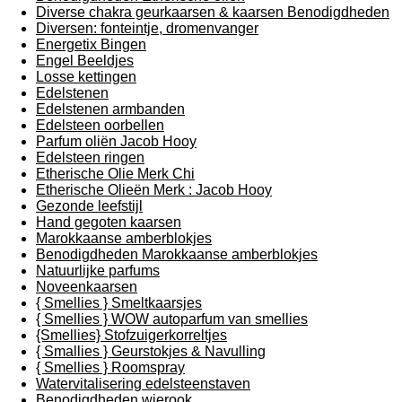
Diverse chakra geurkaarsen & kaarsen Benodigdheden
Diversen: fonteintje, dromenvanger
Energetix Bingen
Engel Beeldjes
Losse kettingen
Edelstenen
Edelstenen armbanden
Edelsteen oorbellen
Parfum oliën Jacob Hooy
Edelsteen ringen
Etherische Olie Merk Chi
Etherische Olieën Merk : Jacob Hooy
Gezonde leefstijl
Hand gegoten kaarsen
Marokkaanse amberblokjes
Benodigdheden Marokkaanse amberblokjes
Natuurlijke parfums
Noveenkaarsen
{ Smellies } Smeltkaarsjes
{ Smellies } WOW autoparfum van smellies
{Smellies} Stofzuigerkorreltjes
{ Smallies } Geurstokjes & Navulling
{ Smellies } Roomspray
Watervitalisering edelsteenstaven
Benodigdheden wierook