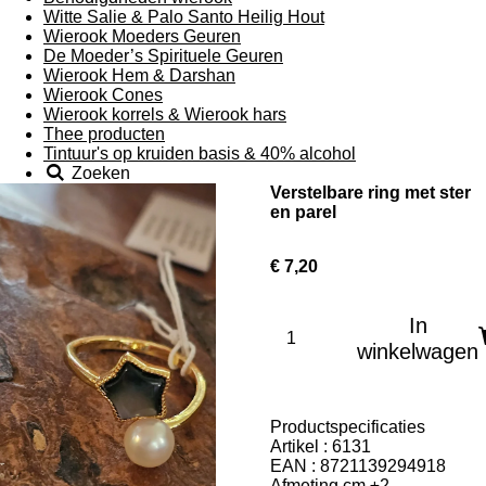
Witte Salie & Palo Santo Heilig Hout
Wierook Moeders Geuren
De Moeder’s Spirituele Geuren
Wierook Hem & Darshan
Wierook Cones
Wierook korrels & Wierook hars
Thee producten
Tintuur's op kruiden basis & 40% alcohol
Zoeken
Verstelbare ring met ster
en parel
€ 7,20
In
winkelwagen
Productspecificaties
Artikel : 6131
EAN : 8721139294918
Afmeting cm ±2