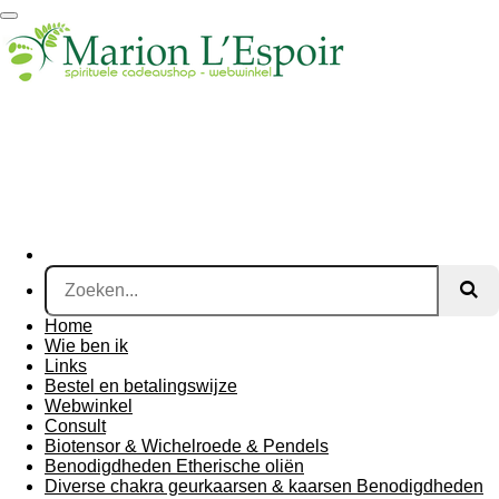
Ga
direct
naar
de
hoofdinhoud
Home
Wie ben ik
Links
Bestel en betalingswijze
Webwinkel
Consult
Biotensor & Wichelroede & Pendels
Benodigdheden Etherische oliën
Diverse chakra geurkaarsen & kaarsen Benodigdheden