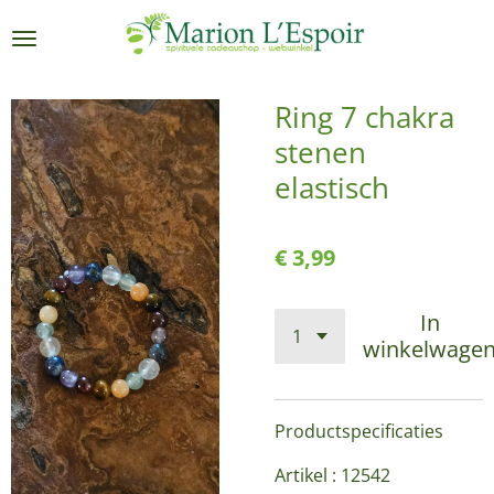
Ga
direct
naar
de
Ring 7 chakra
hoofdinhoud
stenen
elastisch
€ 3,99
In
winkelwage
Productspecificaties
Artikel : 12542