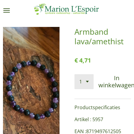
Ga
direct
naar
de
Armband
hoofdinhoud
lava/amethist
€ 4,71
In
winkelwage
Productspecificaties
Artikel : 5957
EAN :8719497612505