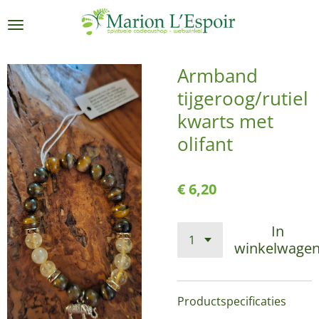
Ga
direct
naar
de
Armband
hoofdinhoud
tijgeroog/rutiel
kwarts met
olifant
€ 6,20
In
winkelwage
Productspecificaties