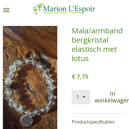
Ga
direct
naar
de
Mala/armband
hoofdinhoud
bergkristal
elastisch met
lotus
€ 7,75
In
winkelwage
Productspecificaties