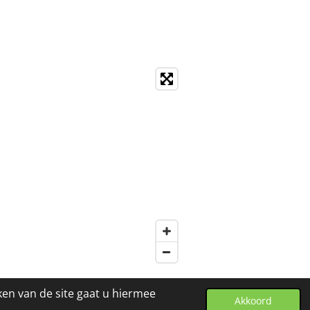
ken van de site gaat u hiermee
Akkoord