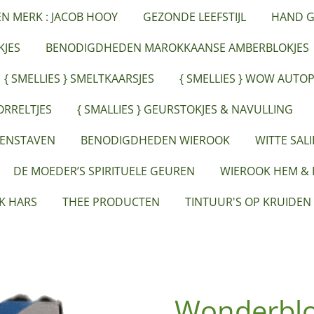
ËN MERK : JACOB HOOY
GEZONDE LEEFSTIJL
HAND G
JES
BENODIGDHEDEN MAROKKAANSE AMBERBLOKJES
{ SMELLIES } SMELTKAARSJES
{ SMELLIES } WOW AUTO
ORRELTJES
{ SMALLIES } GEURSTOKJES & NAVULLING
EENSTAVEN
BENODIGDHEDEN WIEROOK
WITTE SAL
DE MOEDER’S SPIRITUELE GEUREN
WIEROOK HEM &
K HARS
THEE PRODUCTEN
TINTUUR'S OP KRUIDEN
Wonderblo