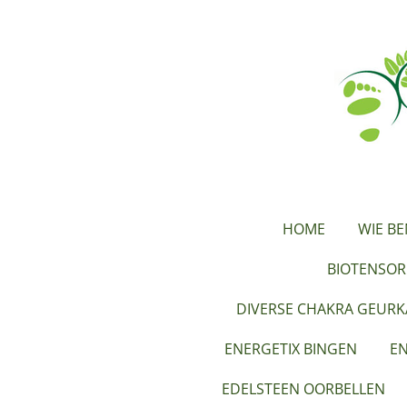
Ga
direct
naar
de
hoofdinhoud
HOME
WIE BE
BIOTENSOR
DIVERSE CHAKRA GEUR
ENERGETIX BINGEN
EN
EDELSTEEN OORBELLEN