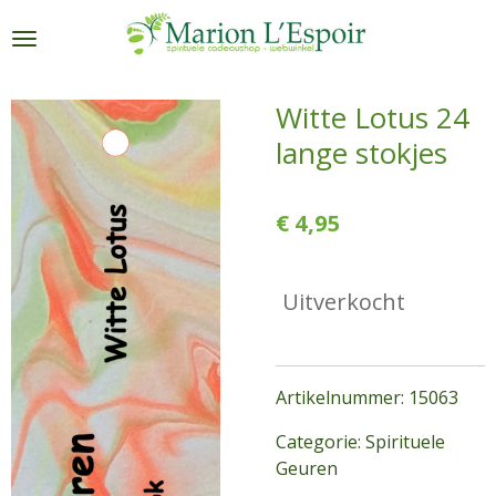
Ga
direct
naar
de
Witte Lotus 24
hoofdinhoud
lange stokjes
€ 4,95
Uitverkocht
Artikelnummer: 15063
Categorie: Spirituele
Geuren