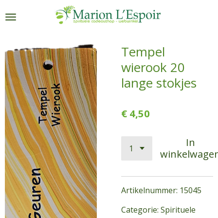
Ga
direct
naar
de
Tempel
hoofdinhoud
wierook 20
lange stokjes
€ 4,50
In
winkelwage
Artikelnummer: 15045
Categorie: Spirituele