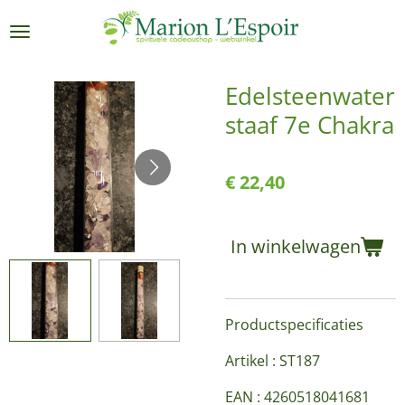
Ga
direct
naar
de
Edelsteenwater
hoofdinhoud
staaf 7e Chakra
€ 22,40
In winkelwagen
Productspecificaties
Artikel : ST187
EAN : 4260518041681