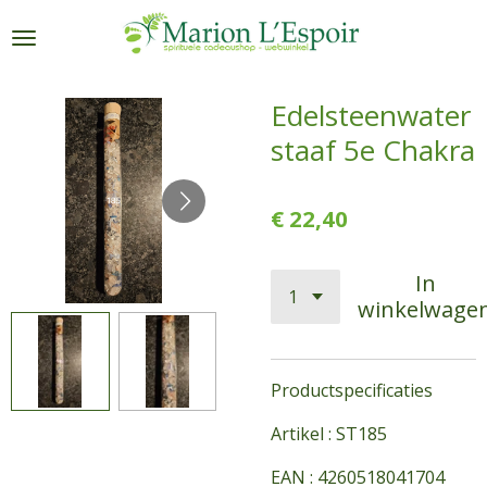
Ga
direct
naar
de
Edelsteenwater
hoofdinhoud
staaf 5e Chakra
€ 22,40
In
winkelwage
Productspecificaties
Artikel : ST185
EAN : 4260518041704