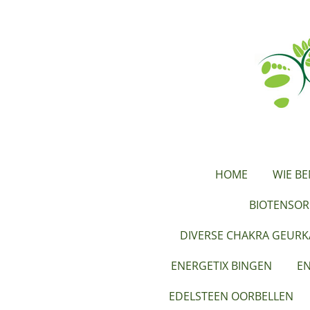
Ga
direct
naar
de
hoofdinhoud
HOME
WIE BE
BIOTENSOR
DIVERSE CHAKRA GEUR
ENERGETIX BINGEN
EN
EDELSTEEN OORBELLEN