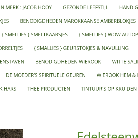
ËN MERK : JACOB HOOY
GEZONDE LEEFSTIJL
HAND G
JES
BENODIGDHEDEN MAROKKAANSE AMBERBLOKJES
{ SMELLIES } SMELTKAARSJES
{ SMELLIES } WOW AUTO
ORRELTJES
{ SMALLIES } GEURSTOKJES & NAVULLING
EENSTAVEN
BENODIGDHEDEN WIEROOK
WITTE SAL
DE MOEDER’S SPIRITUELE GEUREN
WIEROOK HEM &
K HARS
THEE PRODUCTEN
TINTUUR'S OP KRUIDEN
Edelsteenw