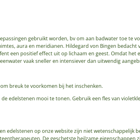
oepassingen gebruikt worden, bv om aan badwater toe te voe
ruimtes, aura en meridianen. Hildegard von Bingen bedacht 
nt een positief effect uit op lichaam en geest. Omdat het ed
steenwater vaak sneller en intensiever dan uitwendig aange
raf om breuk te voorkomen bij het inschenken.
de edelstenen mooi te tonen. Gebruik een fles van violetkl
n edelstenen op onze website zijn niet wetenschappelijk b
steentherapeuten. De geschetste heilzame eigenschappen zi