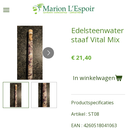
Ga
direct
naar
de
Edelsteenwater
hoofdinhoud
staaf Vital Mix
€ 21,40
In winkelwagen
Productspecificaties
Artikel : ST08
EAN : 4260518041063