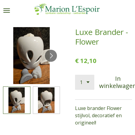
Ga
direct
naar
de
Luxe Brander -
hoofdinhoud
Flower
€ 12,10
In
winkelwage
Luxe brander Flower
stijlvol, decoratief en
origineel!