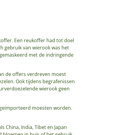
koffer. Een reukoffer had tot doel
h gebruik van wierook was het
en gemaskeerd met de indringende
van de offers verdreven moest
zelen. Ook tijdens begrafenissen
eurverdoezelende wierook geen
 geïmporteerd moesten worden.
ls China, India, Tibet en Japan
d bloemen in huis of het gebruik