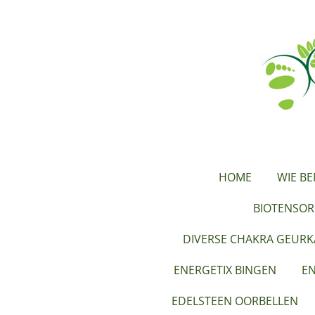
Ga
direct
naar
de
hoofdinhoud
HOME
WIE BE
BIOTENSOR
DIVERSE CHAKRA GEUR
ENERGETIX BINGEN
EN
EDELSTEEN OORBELLEN