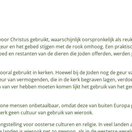
oor Christus gebruikt, waarschijnlijk oorspronkelijk als reu
eur en het gebed stijgen met de rook omhoog. Een praktisc
bloed en restanten van de dieren die Joden offerden, werd
oral gebruikt in kerken. Hoewel bij de Joden nog de geur 
r van vermogenden, die in de kerk begraven lagen, verdoe
 van ver hebben moeten komen lijkt het gebruik van het g
wone mensen onbetaalbaar, omdat deze van buiten Europa
erk geen cultuur van gebruik van wierook.
gstelling voor oosterse culturen en religie. In veel landen a
e landen is wierook net zo gewoon, als in de westerse werel