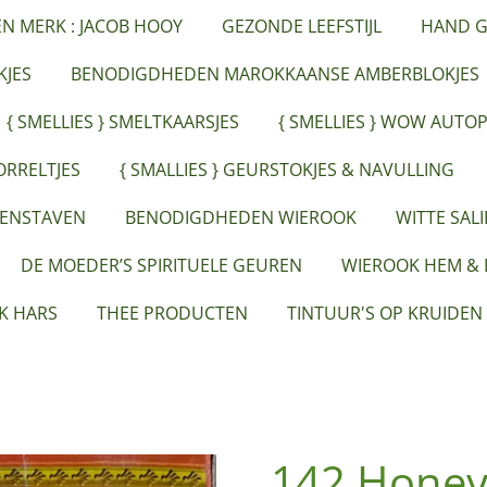
ËN MERK : JACOB HOOY
GEZONDE LEEFSTIJL
HAND G
JES
BENODIGDHEDEN MAROKKAANSE AMBERBLOKJES
{ SMELLIES } SMELTKAARSJES
{ SMELLIES } WOW AUTO
ORRELTJES
{ SMALLIES } GEURSTOKJES & NAVULLING
EENSTAVEN
BENODIGDHEDEN WIEROOK
WITTE SAL
DE MOEDER’S SPIRITUELE GEUREN
WIEROOK HEM &
K HARS
THEE PRODUCTEN
TINTUUR'S OP KRUIDEN
142 Honey 