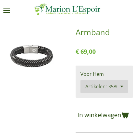
Ga
direct
naar
de
Armband
hoofdinhoud
€ 69,00
Voor Hem
In winkelwagen