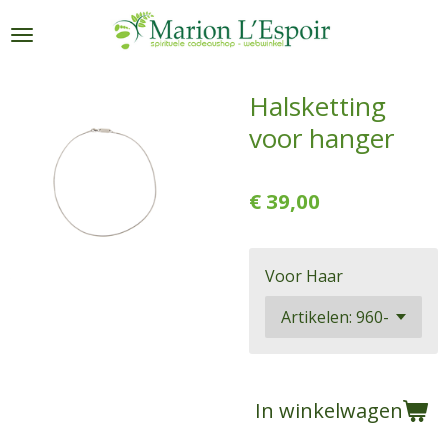
Ga
direct
naar
de
Halsketting
hoofdinhoud
voor hanger
€ 39,00
Voor Haar
In winkelwagen