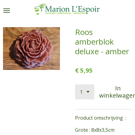
Ga
direct
naar
de
Roos
hoofdinhoud
amberblok
deluxe - amber
€ 5,95
In
winkelwage
Product omschrijving :
Grote : 8x8x3,5cm