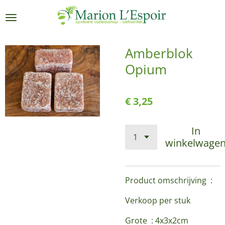
Ga
direct
naar
de
Amberblok
hoofdinhoud
Opium
€ 3,25
In
winkelwage
Product omschrijving :
Verkoop per stuk
Grote : 4x3x2cm