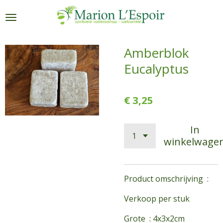
Ga
direct
naar
de
Amberblok
hoofdinhoud
Eucalyptus
€ 3,25
In
winkelwage
Product omschrijving :
Verkoop per stuk
Grote : 4x3x2cm