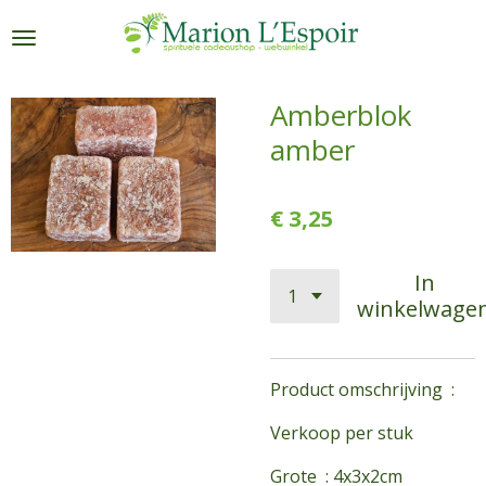
Ga
direct
naar
de
Amberblok
hoofdinhoud
amber
€ 3,25
In
winkelwage
Product omschrijving :
Verkoop per stuk
Grote : 4x3x2cm