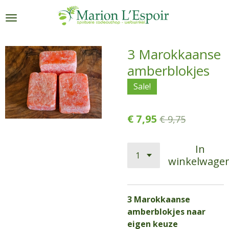
Ga
direct
naar
de
3 Marokkaanse
hoofdinhoud
amberblokjes
Sale!
€ 7,95
€ 9,75
In
winkelwage
3 Marokkaanse
amberblokjes naar
eigen keuze