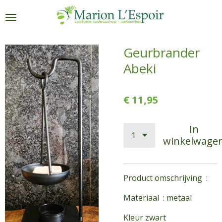
Ga
direct
naar
de
Geurbrander
hoofdinhoud
Abeki
€ 11,95
In
winkelwage
Product omschrijving :
Materiaal : metaal
Kleur zwart