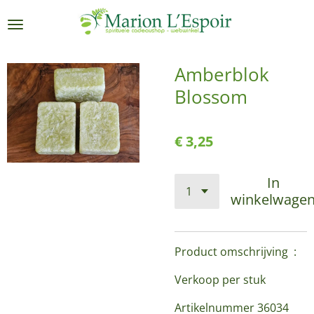
Ga
direct
naar
de
Amberblok
hoofdinhoud
Blossom
€ 3,25
In
winkelwage
Product omschrijving :
Verkoop per stuk
Artikelnummer 36034