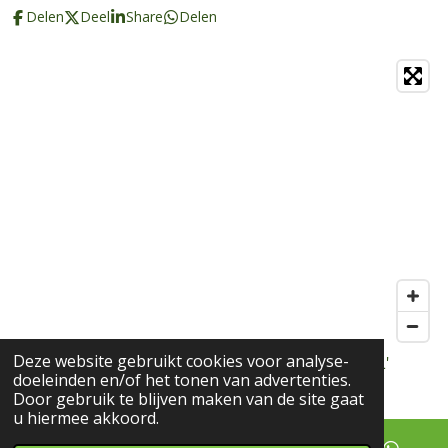
Delen
Deel
Share
Delen
Deze website gebruikt cookies voor analyse-
© 2018 - 2022 Spirituele cadeaushop Marion Vdf L'
doeleinden en/of het tonen van advertenties.
Espoir
Door gebruik te blijven maken van de site gaat
u hiermee akkoord.