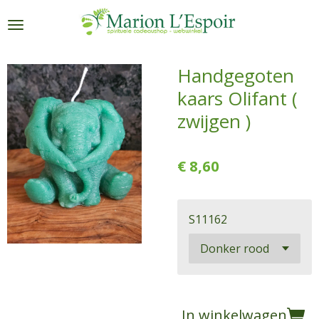
Ga
direct
naar
de
Handgegoten
hoofdinhoud
kaars Olifant (
zwijgen )
€ 8,60
S11162
In winkelwagen