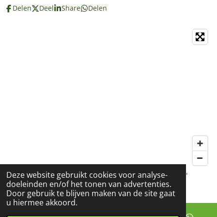
Delen
Deel
Share
Delen
Deze website gebruikt cookies voor analyse-
© 2018 - 2022 Spirituele cadeaushop Marion Vdf L'
doeleinden en/of het tonen van advertenties.
Espoir
Door gebruik te blijven maken van de site gaat
u hiermee akkoord.