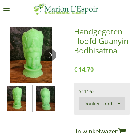
Ga
direct
naar
de
Handgegoten
hoofdinhoud
Hoofd Guanyin
Bodhisattna
€ 14,70
S11162
In winkelwagen