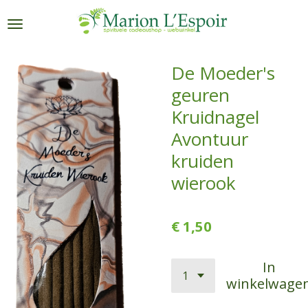
Ga
direct
naar
de
De Moeder's
hoofdinhoud
geuren
Kruidnagel
Avontuur
kruiden
wierook
€ 1,50
In
winkelwage